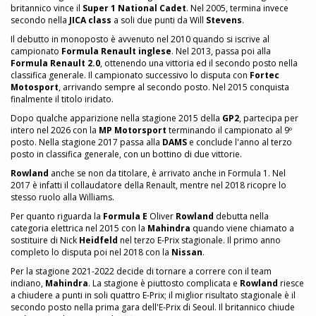
britannico vince il
Super 1 National Cadet
. Nel 2005, termina invece
secondo nella
JICA class
a soli due punti da Will
Stevens
.
Il debutto in monoposto è avvenuto nel 2010 quando si iscrive al
campionato
Formula Renault inglese
. Nel 2013, passa poi alla
Formula Renault 2.0
, ottenendo una vittoria ed il secondo posto nella
classifica generale. Il campionato successivo lo disputa con
Fortec
Motosport
, arrivando sempre al secondo posto. Nel 2015 conquista
finalmente il titolo iridato.
Dopo qualche apparizione nella stagione 2015 della
GP2
, partecipa per
intero nel 2026 con la
MP Motorsport
terminando il campionato al 9º
posto. Nella stagione 2017 passa alla
DAMS
e conclude l'anno al terzo
posto in classifica generale, con un bottino di due vittorie.
Rowland
anche se non da titolare, è arrivato anche in Formula 1. Nel
2017 è infatti il collaudatore della Renault, mentre nel 2018 ricopre lo
stesso ruolo alla Williams.
Per quanto riguarda la
Formula E
Oliver
Rowland
debutta nella
categoria elettrica nel 2015 con la
Mahindra
quando viene chiamato a
sostituire di Nick
Heidfeld
nel terzo E-Prix stagionale. Il primo anno
completo lo disputa poi nel 2018 con la
Nissan
.
Per la stagione 2021-2022 decide di tornare a correre con il team
indiano,
Mahindra
. La stagione è piuttosto complicata e
Rowland
riesce
a chiudere a punti in soli quattro E-Prix; il miglior risultato stagionale è il
secondo posto nella prima gara dell'E-Prix di Seoul. Il britannico chiude