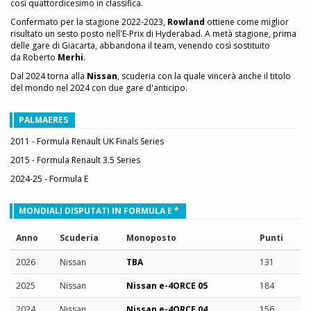
così quattordicesimo in classifica.
Confermato per la stagione 2022-2023,
Rowland
ottiene come miglior
risultato un sesto posto nell'E-Prix di Hyderabad. A metà stagione, prima
delle gare di Giacarta, abbandona il team, venendo così sostituito
da Roberto
Merhi
.
Dal 2024 torna alla
Nissan
, scuderia con la quale vincerà anche il titolo
del mondo nel 2024 con due gare d'anticipo.
PALMAERES
2011 - Formula Renault UK Finals Series
2015 - Formula Renault 3.5 Series
2024-25 - Formula E
MONDIALI DISPUTATI IN FORMULA E *
Anno
Scuderia
Monoposto
Punti
2026
Nissan
TBA
131
2025
Nissan
Nissan e-4ORCE 05
184
2024
Nissan
Nissan e-4ORCE 04
156