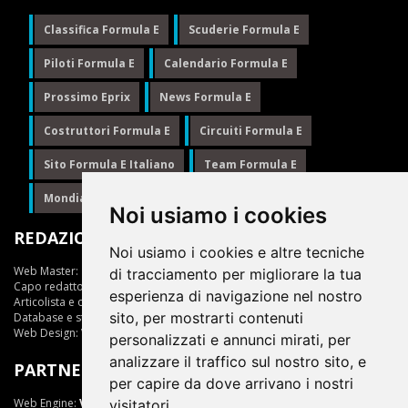
Classifica Formula E
Scuderie Formula E
Piloti Formula E
Calendario Formula E
Prossimo Eprix
News Formula E
Costruttori Formula E
Circuiti Formula E
Sito Formula E Italiano
Team Formula E
Mondiale Formula E
Formula E
Noi usiamo i cookies
REDAZIONE
Noi usiamo i cookies e altre tecniche
Web Master:
Ing.Daniele Muscarella
di tracciamento per migliorare la tua
Capo redattore:
Giuseppe Cianci
esperienza di navigazione nel nostro
Articolista e opinionista:
Giuseppe Cianci
sito, per mostrarti contenuti
Database e statistiche:
Marcella Toschi
Web Design:
Vittorio Arena
personalizzati e annunci mirati, per
analizzare il traffico sul nostro sito, e
PARTNER
per capire da dove arrivano i nostri
Web Engine:
ViDa 3.0
visitatori.