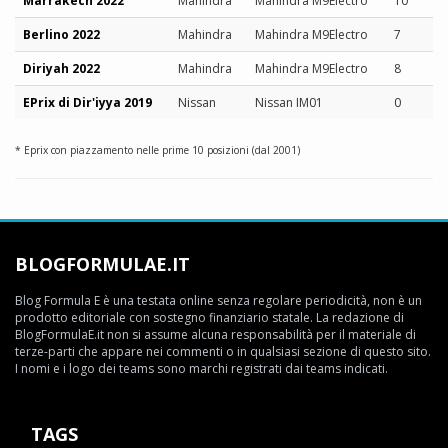
Marrakech 2022
Mahindra
Mahindra M9Electro
10
Berlino 2022
Mahindra
Mahindra M9Electro
7
Diriyah 2022
Mahindra
Mahindra M9Electro
8
EPrix di Dir'iyya 2019
Nissan
Nissan IM01
0
* Eprix con piazzamento nelle prime 10 posizioni (dal 2001)
BLOGFORMULAE.IT
Blog Formula E è una testata online senza regolare periodicità, non è un
prodotto editoriale con sostegno finanziario statale. La redazione di
BlogFormulaE.it non si assume alcuna responsabilità per il materiale di
terze-parti che appare nei commenti o in qualsiasi sezione di questo sito.
I nomi e i logo dei teams sono marchi registrati dai teams indicati.
TAGS