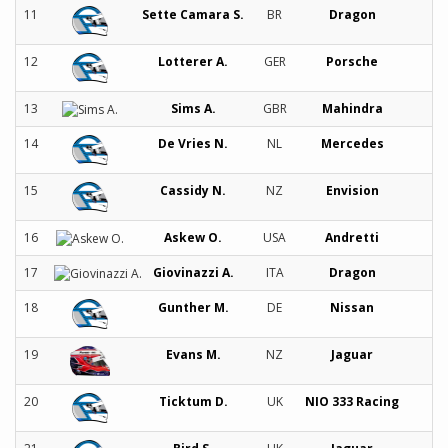
11
Sette Camara S.
BR
Dragon
12
Lotterer A.
GER
Porsche
13
Sims A.
GBR
Mahindra
14
De Vries N.
NL
Mercedes
15
Cassidy N.
NZ
Envision
16
Askew O.
USA
Andretti
17
Giovinazzi A.
ITA
Dragon
18
Gunther M.
DE
Nissan
19
Evans M.
NZ
Jaguar
20
Ticktum D.
UK
NIO 333 Racing