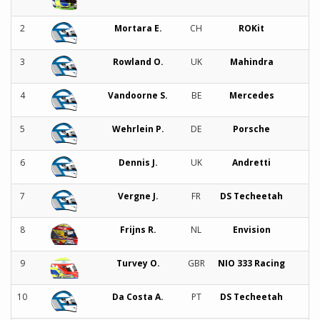
2
Mortara E.
CH
ROKit
3
Rowland O.
UK
Mahindra
4
Vandoorne S.
BE
Mercedes
5
Wehrlein P.
DE
Porsche
6
Dennis J.
UK
Andretti
7
Vergne J.
FR
DS Techeetah
8
Frijns R.
NL
Envision
9
Turvey O.
GBR
NIO 333 Racing
10
Da Costa A.
PT
DS Techeetah