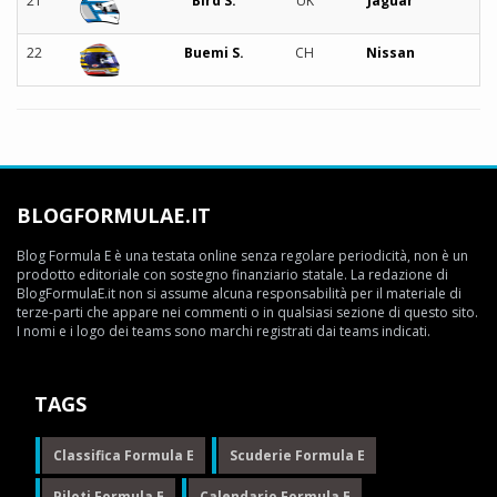
21
Bird S.
UK
Jaguar
22
Buemi S.
CH
Nissan
BLOGFORMULAE.IT
Blog Formula E è una testata online senza regolare periodicità, non è un
prodotto editoriale con sostegno finanziario statale. La redazione di
BlogFormulaE.it non si assume alcuna responsabilità per il materiale di
terze-parti che appare nei commenti o in qualsiasi sezione di questo sito.
I nomi e i logo dei teams sono marchi registrati dai teams indicati.
TAGS
Classifica Formula E
Scuderie Formula E
Piloti Formula E
Calendario Formula E