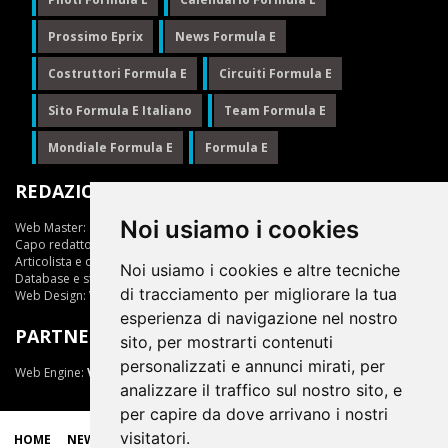
Prossimo Eprix
News Formula E
Costruttori Formula E
Circuiti Formula E
Sito Formula E Italiano
Team Formula E
Mondiale Formula E
Formula E
REDAZIONE
Noi usiamo i cookies
Web Master:
Ing.Daniele Muscarella
Capo redattore:
Giuseppe Cianci
Articolista e opinionista:
Giuseppe Cianci
Noi usiamo i cookies e altre tecniche
Database e statistiche:
Marcella Toschi
di tracciamento per migliorare la tua
Web Design:
Vittorio Arena
esperienza di navigazione nel nostro
PARTNER
sito, per mostrarti contenuti
personalizzati e annunci mirati, per
Web Engine:
ViDa 3.0
analizzare il traffico sul nostro sito, e
per capire da dove arrivano i nostri
visitatori.
HOME
NEWS
LIVE
EPRIX
CLASSIFICHE
SCUDERIE