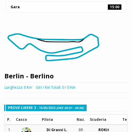
Gara
15:00
Berlin - Berlino
Lunghezza: 0 Km
Giri / Km Totali: 0 / 0 Km
PROVE LIBERE 3
- 15/05/2022
(ORE 00:01 - 00:56)
P.
Casco
Pilota
Naz.
Scuderia
Tem
1
Di Grassi L.
BR
ROKit