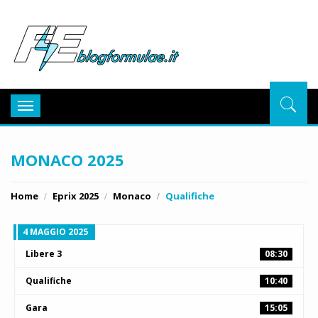
BlogFor
Toggle
navigation
MONACO 2025
Home
Eprix 2025
Monaco
Qualifiche
4 MAGGIO 2025
Libere 3
08:30
Qualifiche
10:40
Gara
15:05