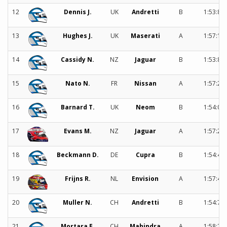
12
Dennis J.
UK
Andretti
B
1:53:84
13
Hughes J.
UK
Maserati
A
1:57:18
14
Cassidy N.
NZ
Jaguar
B
1:53:89
15
Nato N.
FR
Nissan
A
1:57:20
16
Barnard T.
UK
Neom
B
1:54:07
17
Evans M.
NZ
Jaguar
A
1:57:29
18
Beckmann D.
DE
Cupra
B
1:54:46
19
Frijns R.
NL
Envision
A
1:57:40
20
Muller N.
CH
Andretti
B
1:54:75
21
Mortara E.
CH
Mahindra
A
1:58:23