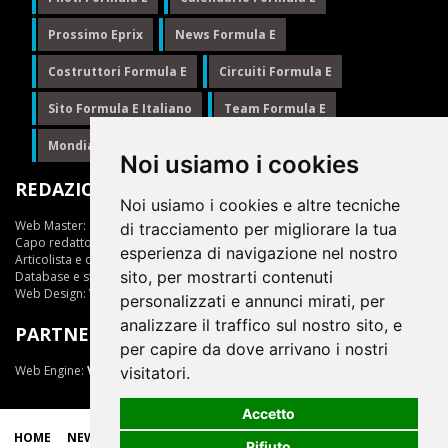
Prossimo Eprix
News Formula E
Costruttori Formula E
Circuiti Formula E
Sito Formula E Italiano
Team Formula E
Mondiale Formula E
Formula E
Noi usiamo i cookies
REDAZIONE
Noi usiamo i cookies e altre tecniche
Web Master:
Ing.Daniele Muscarella
di tracciamento per migliorare la tua
Capo redattore:
Giuseppe Cianci
esperienza di navigazione nel nostro
Articolista e opinionista:
Giuseppe Cianci
sito, per mostrarti contenuti
Database e statistiche:
Marcella Toschi
Web Design:
Vittorio Arena
personalizzati e annunci mirati, per
analizzare il traffico sul nostro sito, e
PARTNER
per capire da dove arrivano i nostri
Web Engine:
ViDa 3.0
visitatori.
Accetto
HOME
NEWS
LIVE
EPRIX
CLASSIFICHE
SCUDERIE
Rifiuto