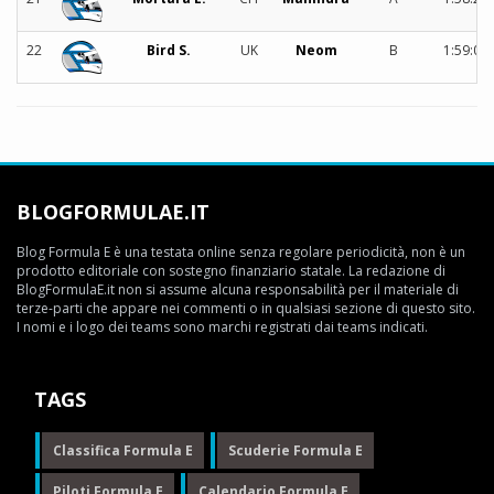
22
Bird S.
UK
Neom
B
1:59:06
BLOGFORMULAE.IT
Blog Formula E è una testata online senza regolare periodicità, non è un
prodotto editoriale con sostegno finanziario statale. La redazione di
BlogFormulaE.it non si assume alcuna responsabilità per il materiale di
terze-parti che appare nei commenti o in qualsiasi sezione di questo sito.
I nomi e i logo dei teams sono marchi registrati dai teams indicati.
TAGS
Classifica Formula E
Scuderie Formula E
Piloti Formula E
Calendario Formula E