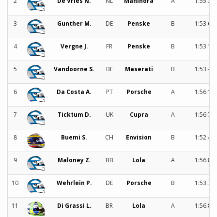
2
De Vries N.
NL
Mahindra
A
1:55:38
3
Gunther M.
DE
Penske
B
1:53:69
4
Vergne J.
FR
Penske
B
1:53:16
5
Vandoorne S.
BE
Maserati
B
1:53:44
6
Da Costa A.
PT
Porsche
A
1:56:10
7
Ticktum D.
UK
Cupra
A
1:56:77
8
Buemi S.
CH
Envision
B
1:52:48
9
Maloney Z.
BB
Lola
A
1:56:81
10
Wehrlein P.
DE
Porsche
B
1:53:79
11
Di Grassi L.
BR
Lola
A
1:56:82