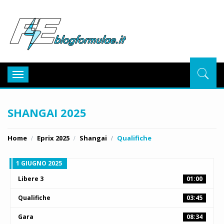
BlogFor
Toggle
navigation
SHANGAI 2025
Home
Eprix 2025
Shangai
Qualifiche
1 GIUGNO 2025
Libere 3
01:00
Qualifiche
03:45
Gara
08:34