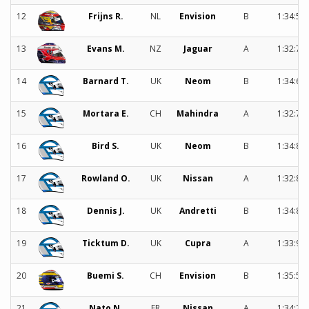
12
Frijns R.
NL
Envision
B
1:34:54
13
Evans M.
NZ
Jaguar
A
1:32:70
14
Barnard T.
UK
Neom
B
1:34:69
15
Mortara E.
CH
Mahindra
A
1:32:78
16
Bird S.
UK
Neom
B
1:34:81
17
Rowland O.
UK
Nissan
A
1:32:86
18
Dennis J.
UK
Andretti
B
1:34:81
19
Ticktum D.
UK
Cupra
A
1:33:96
20
Buemi S.
CH
Envision
B
1:35:52
21
Nato N.
FR
Nissan
A
1:34:27