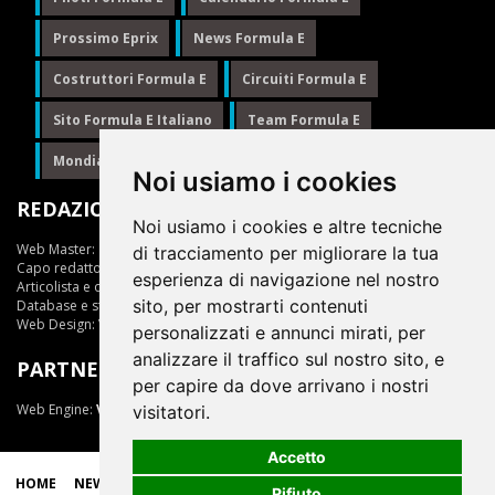
Prossimo Eprix
News Formula E
Costruttori Formula E
Circuiti Formula E
Sito Formula E Italiano
Team Formula E
Mondiale Formula E
Formula E
Noi usiamo i cookies
REDAZIONE
Noi usiamo i cookies e altre tecniche
Web Master:
Ing.Daniele Muscarella
di tracciamento per migliorare la tua
Capo redattore:
Giuseppe Cianci
esperienza di navigazione nel nostro
Articolista e opinionista:
Giuseppe Cianci
sito, per mostrarti contenuti
Database e statistiche:
Marcella Toschi
Web Design:
Vittorio Arena
personalizzati e annunci mirati, per
analizzare il traffico sul nostro sito, e
PARTNER
per capire da dove arrivano i nostri
Web Engine:
ViDa 3.0
visitatori.
Accetto
HOME
NEWS
LIVE
EPRIX
CLASSIFICHE
SCUDERIE
Rifiuto