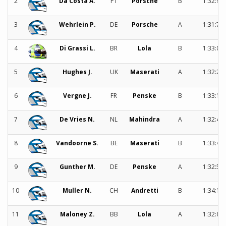
2
Da Costa A.
PT
Porsche
B
1:32:95
3
Wehrlein P.
DE
Porsche
A
1:31:74
4
Di Grassi L.
BR
Lola
B
1:33:07
5
Hughes J.
UK
Maserati
A
1:32:21
6
Vergne J.
FR
Penske
B
1:33:14
7
De Vries N.
NL
Mahindra
A
1:32:47
8
Vandoorne S.
BE
Maserati
B
1:33:40
9
Gunther M.
DE
Penske
A
1:32:57
10
Muller N.
CH
Andretti
B
1:34:10
11
Maloney Z.
BB
Lola
A
1:32:61