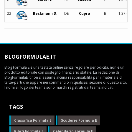
22
Beckmann D.
DE
Cupra
B
1:37:08
BLOGFORMULAE.IT
Blog Formula E è una testata online senza regolare periodicità, non è un
prodotto editoriale con sostegno finanziario statale. La redazione di
BlogFormulaE.it non si assume alcuna responsabilità per il materiale di
terze-parti che appare nei commenti o in qualsiasi sezione di questo sito.
I nomi e i logo dei teams sono marchi registrati dai teams indicati.
TAGS
Classifica Formula E
Scuderie Formula E
Piloti Formula E
Calendario Formula E