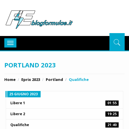
BlogFor
Toggle
navigation
PORTLAND 2023
Home
Eprix 2023
Portland
Qualifiche
25 GIUGNO 2023
Libere 1
01:55
Libere 2
19:25
Qualifiche
21:40