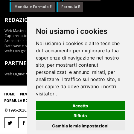
Mondiale Formula E
Formula E
REDAZIONE
Noi usiamo i cookies
Web Master:
Ing.Daniele Muscarella
Capo redattore:
Giuseppe Cianci
Articolista e opinionista:
Giuseppe Cianci
Noi usiamo i cookies e altre tecniche
Database e statistiche:
Marcella Toschi
di tracciamento per migliorare la tua
Web Design:
Vittorio Arena
esperienza di navigazione nel nostro
PARTNER
sito, per mostrarti contenuti
personalizzati e annunci mirati, per
Web Engine:
ViDa 3.0
analizzare il traffico sul nostro sito, e
per capire da dove arrivano i nostri
visitatori.
HOME
NEWS
LIVE
EPRIX
CLASSIFICHE
SCUDERIE
FORMULA E ZONE
Accetto
© 1996-2026, tutti i marchi appartengono ai rispettivi proprietari
Rifiuto
Cambia le mie impostazioni