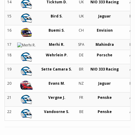
14
Ticktum D.
UK
NIO 333 Racing
A
15
Bird S.
UK
Jaguar
B
16
Buemi S.
CH
Envision
A
17
Merhi R.
SPA
Mahindra
B
18
Wehrlein P.
DE
Porsche
A
19
Sette Camara S.
BR
NIO 333 Racing
A
20
Evans M.
NZ
Jaguar
B
21
Vergne J.
FR
Penske
A
22
Vandoorne S.
BE
Penske
A