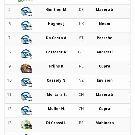
5
Gunther M.
DE
Maserati
A
6
Hughes J.
UK
Neom
B
7
Da Costa A.
PT
Porsche
B
8
Lotterer A.
GER
Andretti
B
9
Frijns R.
NL
Cupra
B
10
Cassidy N.
NZ
Envision
A
11
Mortara E.
CH
Maserati
B
12
Muller N.
CH
Cupra
A
13
Di Grassi L.
BR
Mahindra
B