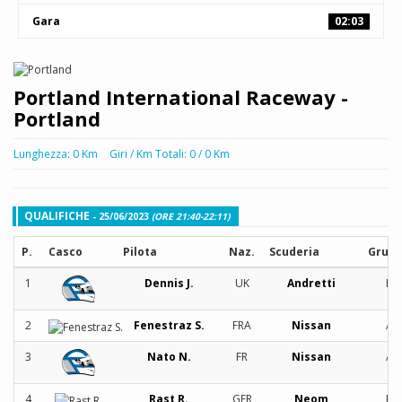
Gara
02:03
Portland International Raceway -
Portland
Lunghezza: 0 Km
Giri / Km Totali: 0 / 0 Km
QUALIFICHE
- 25/06/2023
(ORE 21:40-22:11)
P.
Casco
Pilota
Naz.
Scuderia
Grup
1
Dennis J.
UK
Andretti
B
2
Fenestraz S.
FRA
Nissan
A
3
Nato N.
FR
Nissan
A
4
Rast R.
GER
Neom
B