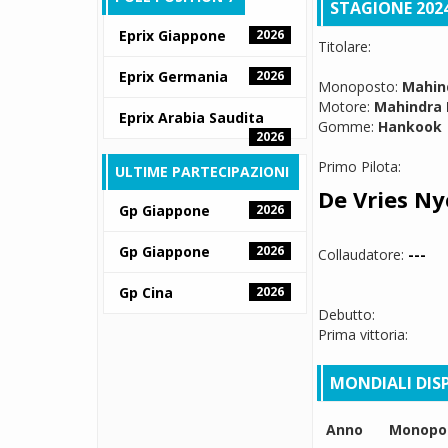
STAGIONE 202
Eprix Giappone
2026
Titolare:
Eprix Germania
2026
Monoposto:
Mahin
Motore:
Mahindra 
Eprix Arabia Saudita
Gomme:
Hankook
2026
Primo Pilota:
ULTIME PARTECIPAZIONI
De Vries Ny
Gp Giappone
2026
Gp Giappone
2026
Collaudatore:
---
Gp Cina
2026
Debutto:
Prima vittoria:
MONDIALI DISP
Anno
Monopo