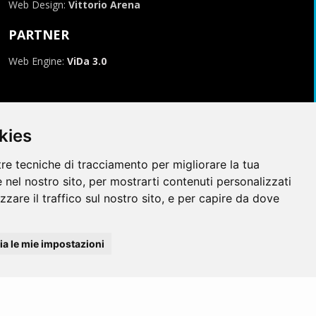
Web Design:
Vittorio Arena
PARTNER
Web Engine:
ViDa 3.0
kies
tre tecniche di tracciamento per migliorare la tua
 nel nostro sito, per mostrarti contenuti personalizzati
izzare il traffico sul nostro sito, e per capire da dove
996-2026, tutti i marchi appartengono ai rispettivi proprietari
a le mie impostazioni