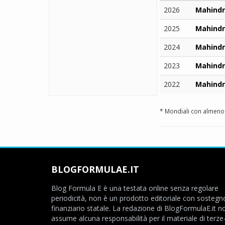
2026
Mahindr
2025
Mahindr
2024
Mahindr
2023
Mahindr
2022
Mahindr
* Mondiali con almeno 
BLOGFORMULAE.IT
Blog Formula E è una testata online senza regolare
periodicità, non è un prodotto editoriale con sostegn
finanziario statale. La redazione di BlogFormulaE.it no
assume alcuna responsabilità per il materiale di terze