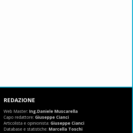
REDAZIONE
Web Master:
Ing.Daniele Muscarella
Capo redattore:
Giuseppe Cianci
Articolista e opinionista:
Giuseppe Cianci
Database e statistiche:
Marcella Toschi