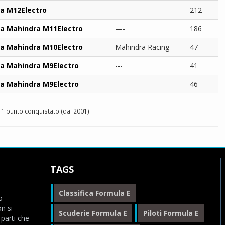
a M12Electro
—-
212
a Mahindra M11Electro
—-
186
a Mahindra M10Electro
Mahindra Racing
47
a Mahindra M9Electro
---
41
a Mahindra M9Electro
---
46
1 punto conquistato (dal 2001)
TAGS
Classifica Formula E
o
n si
Scuderie Formula E
Piloti Formula E
-parti che