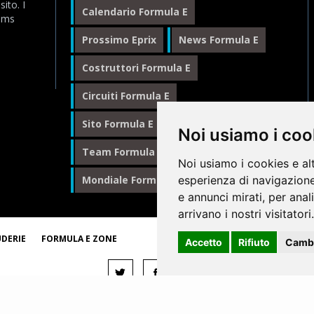
ito. I
Calendario Formula E
eams
Prossimo Eprix
News Formula E
Costruttori Formula E
Circuiti Formula E
Sito Formula E Italiano
Noi usiamo i coo
Team Formula E
Noi usiamo i cookies e al
Mondiale Formula E
esperienza di navigazione
Formula E
e annunci mirati, per anal
arrivano i nostri visitatori.
© 1
UDERIE
FORMULA E ZONE
Accetto
Rifiuto
Cambi