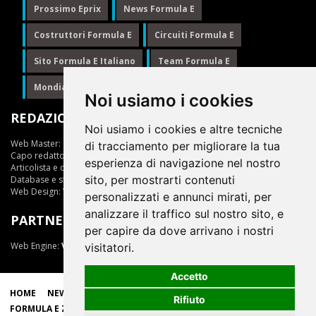
Prossimo Eprix
News Formula E
Costruttori Formula E
Circuiti Formula E
Sito Formula E Italiano
Team Formula E
Mondiale Formula E
Formula E
Noi usiamo i cookies
REDAZIONE
Noi usiamo i cookies e altre tecniche
Web Master:
Ing.Daniele Muscarella
di tracciamento per migliorare la tua
Capo redattore:
Giuseppe Cianci
esperienza di navigazione nel nostro
Articolista e opinionista:
Giuseppe Cianci
sito, per mostrarti contenuti
Database e statistiche:
Marcella Toschi
Web Design:
Vittorio Arena
personalizzati e annunci mirati, per
analizzare il traffico sul nostro sito, e
PARTNER
per capire da dove arrivano i nostri
Web Engine:
ViDa 3.0
visitatori.
Accetto
HOME
NEWS
LIVE
EPRIX
CLASSIFICHE
SCUDERIE
Rifiuto
FORMULA E ZONE