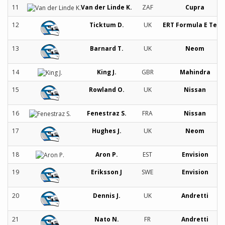
11
Van der Linde K.
ZAF
Cupra
12
Ticktum D.
UK
ERT Formula E Tea
13
Barnard T.
UK
Neom
14
King J.
GBR
Mahindra
15
Rowland O.
UK
Nissan
16
Fenestraz S.
FRA
Nissan
17
Hughes J.
UK
Neom
18
Aron P.
EST
Envision
19
Eriksson J
SWE
Envision
20
Dennis J.
UK
Andretti
21
Nato N.
FR
Andretti