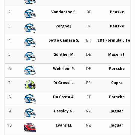
2
Vandoorne S.
BE
Penske
3
Vergne J.
FR
Penske
4
Sette Camara S.
BR
ERT Formula E Tea
5
Gunther M.
DE
Maserati
6
Wehrlein P.
DE
Porsche
7
Di Grassi L.
BR
Cupra
8
Da Costa A.
PT
Porsche
9
Cassidy N.
NZ
Jaguar
10
Evans M.
NZ
Jaguar