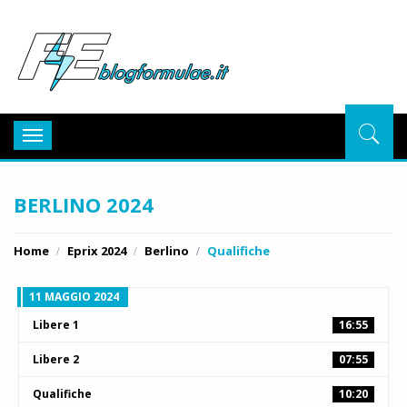
BlogFor
Toggle
navigation
BERLINO 2024
Home
Eprix 2024
Berlino
Qualifiche
11 MAGGIO 2024
Libere 1
16:55
Libere 2
07:55
Qualifiche
10:20