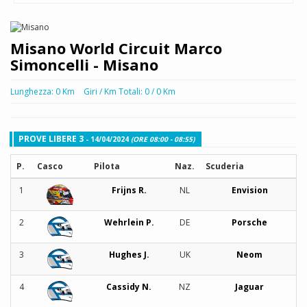
Misano World Circuit Marco
Simoncelli - Misano
Lunghezza: 0 Km
Giri / Km Totali: 0 / 0 Km
PROVE LIBERE 3
- 14/04/2024
(ORE 08:00 - 08:55)
P.
Casco
Pilota
Naz.
Scuderia
1
Frijns R.
NL
Envision
2
Wehrlein P.
DE
Porsche
3
Hughes J.
UK
Neom
4
Cassidy N.
NZ
Jaguar