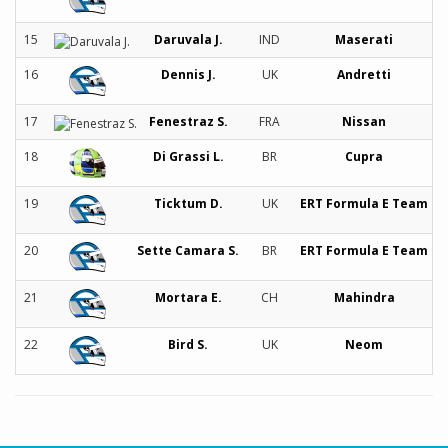
15
Daruvala J.
IND
Maserati
16
Dennis J.
UK
Andretti
17
Fenestraz S.
FRA
Nissan
18
Di Grassi L.
BR
Cupra
19
Ticktum D.
UK
ERT Formula E Team
20
Sette Camara S.
BR
ERT Formula E Team
21
Mortara E.
CH
Mahindra
22
Bird S.
UK
Neom