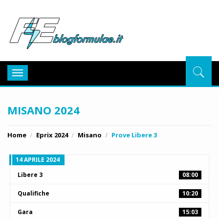
BlogFor
Toggle
navigation
MISANO 2024
Home
Eprix 2024
Misano
Prove Libere 3
14 APRILE 2024
Libere 3
08:00
Qualifiche
10:20
Gara
15:03