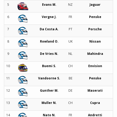
5
Evans M.
NZ
Jaguar
6
Vergne J.
FR
Penske
7
Da Costa A.
PT
Porsche
8
Rowland O.
UK
Nissan
9
De Vries N.
NL
Mahindra
10
Buemi S.
CH
Envision
11
Vandoorne S.
BE
Penske
12
Gunther M.
DE
Maserati
13
Muller N.
CH
Cupra
14
Nato N.
FR
Andretti