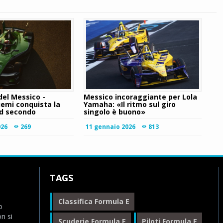
 del Messico -
Messico incoraggiante per Lola
uemi conquista la
Yamaha: «Il ritmo sul giro
rd secondo
singolo è buono»
026
269
11 gennaio 2026
813
TAGS
Classifica Formula E
o
n si
Scuderie Formula E
Piloti Formula E