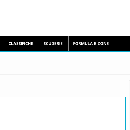
BlogFormulaE.it
CLASSIFICHE
SCUDERIE
FORMULA E ZONE