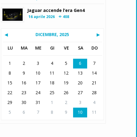
Jaguar accende l’era Gen4
16 aprile 2026
408
◀
DICEMBRE, 2025
▶
LU
MA
ME
GI
VE
SA
DO
1
2
3
4
5
6
7
8
9
10
11
12
13
14
15
16
17
18
19
20
21
22
23
24
25
26
27
28
29
30
31
1
2
3
4
5
6
7
8
9
10
11