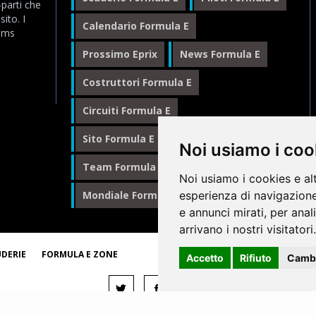
-parti che
ito. I
Calendario Formula E
eams
Prossimo Eprix
News Formula E
Costruttori Formula E
Circuiti Formula E
Sito Formula E Italiano
Noi usiamo i coo
Team Formula E
Noi usiamo i cookies e al
esperienza di navigazione
Mondiale Formula E
Formula E
e annunci mirati, per anal
arrivano i nostri visitatori.
© 1
UDERIE
FORMULA E ZONE
Accetto
Rifiuto
Cambi