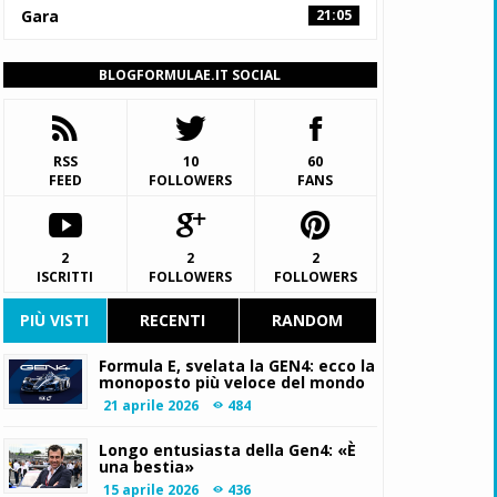
Gara
21:05
BLOGFORMULAE.IT SOCIAL
RSS
10
60
FEED
FOLLOWERS
FANS
2
2
2
ISCRITTI
FOLLOWERS
FOLLOWERS
PIÙ VISTI
RECENTI
RANDOM
Formula E, svelata la GEN4: ecco la
monoposto più veloce del mondo
21 aprile 2026
484
Longo entusiasta della Gen4: «È
una bestia»
15 aprile 2026
436