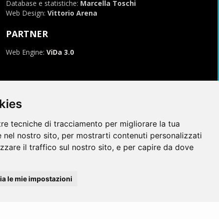
Database e statistiche:
Marcella Toschi
Web Design:
Vittorio Arena
PARTNER
Web Engine:
ViDa 3.0
kies
tre tecniche di tracciamento per migliorare la tua
 nel nostro sito, per mostrarti contenuti personalizzati
izzare il traffico sul nostro sito, e per capire da dove
996-2026, tutti i marchi appartengono ai rispettivi proprietari
a le mie impostazioni