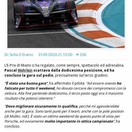
Di: Sofia D'Eramo
31/01/2026 21:15:00
258
L’E-Prix di Miami ci ha regalato, come sempre, spettacolo ed adrenalina.
Pascal
Wehrlein
scattava dalla dodicesima posizione, ed ha
concluso la gara sul podio
, precisamente sul terzo gradino.
“È stata una buona gara”
, ha affermato il pilota.
“Ad essere onesto
ho
faticato per tutto il weekend,
ho dovuto cercare dei compromessi con la
vettura. Alla fine partendo dodicesimo, il terzo posto oggi era il massimo
risultato che potessi ottenere.”
“
Devo migliorare sicuramente in qualifica
, perché mi agevolerebbe
anche per la gara. Sono tanti punti per il team, anche con la pole position
[di Müller, ndr]. È stato un ottimo weekend da questo punto di vista per
Porsche, ed ovviamente
molto importante in ottica campionato
”,
ha
concluso.