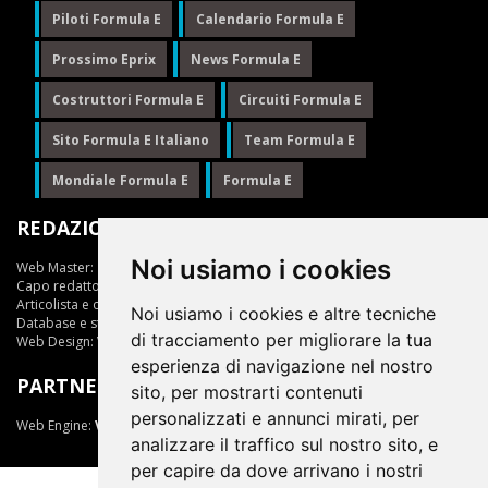
Piloti Formula E
Calendario Formula E
Prossimo Eprix
News Formula E
Costruttori Formula E
Circuiti Formula E
Sito Formula E Italiano
Team Formula E
Mondiale Formula E
Formula E
REDAZIONE
Noi usiamo i cookies
Web Master:
Ing.Daniele Muscarella
Capo redattore:
Giuseppe Cianci
Articolista e opinionista:
Giuseppe Cianci
Noi usiamo i cookies e altre tecniche
Database e statistiche:
Marcella Toschi
di tracciamento per migliorare la tua
Web Design:
Vittorio Arena
esperienza di navigazione nel nostro
PARTNER
sito, per mostrarti contenuti
personalizzati e annunci mirati, per
Web Engine:
ViDa 3.0
analizzare il traffico sul nostro sito, e
per capire da dove arrivano i nostri