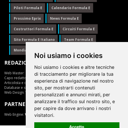
Piloti Formula E
Calendario Formula E
Prossimo Eprix
News Formula E
Costruttori Formula E
Circuiti Formula E
Sito Formula E Italiano
Team Formula E
Mondiale Formula E
Formula E
Noi usiamo i cookies
REDAZIONE
Noi usiamo i cookies e altre tecniche
Web Master:
Ing.Daniele Muscarella
di tracciamento per migliorare la tua
Capo redattore:
Giuseppe Cianci
esperienza di navigazione nel nostro
Articolista e opinionista:
Giuseppe Cianci
sito, per mostrarti contenuti
Database e statistiche:
Marcella Toschi
Web Design:
Vittorio Arena
personalizzati e annunci mirati, per
analizzare il traffico sul nostro sito, e
PARTNER
per capire da dove arrivano i nostri
Web Engine:
ViDa 3.0
visitatori.
Accetto