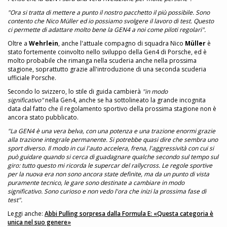
"Ora si tratta di mettere a punto il nostro pacchetto il più possibile. Sono
contento che Nico Müller ed io possiamo svolgere il lavoro di test. Questo
ci permette di adattare molto bene la GEN4 a noi come piloti regolari".
Oltre a
Wehrlein
, anche l'attuale compagno di squadra Nico
Müller
è
stato fortemente coinvolto nello sviluppo della Gen4 di Porsche, ed è
molto probabile che rimanga nella scuderia anche nella prossima
stagione, soprattutto grazie all'introduzione di una seconda scuderia
ufficiale Porsche.
Secondo lo svizzero, lo stile di guida cambierà
"in modo
significativo"
nella Gen4, anche se ha sottolineato la grande incognita
data dal fatto che il regolamento sportivo della prossima stagione non è
ancora stato pubblicato.
"La GEN4 è una vera belva, con una potenza e una trazione enormi grazie
alla trazione integrale permanente. Si potrebbe quasi dire che sembra uno
sport diverso. Il modo in cui l'auto accelera, frena, l'aggressività con cui si
può guidare quando si cerca di guadagnare qualche secondo sul tempo sul
giro: tutto questo mi ricorda le supercar del rallycross. Le regole sportive
per la nuova era non sono ancora state definite, ma da un punto di vista
puramente tecnico, le gare sono destinate a cambiare in modo
significativo. Sono curioso e non vedo l'ora che inizi la prossima fase di
test".
Leggi anche:
Abbi Pulling sorpresa dalla Formula E: «Questa categoria è
unica nel suo genere»