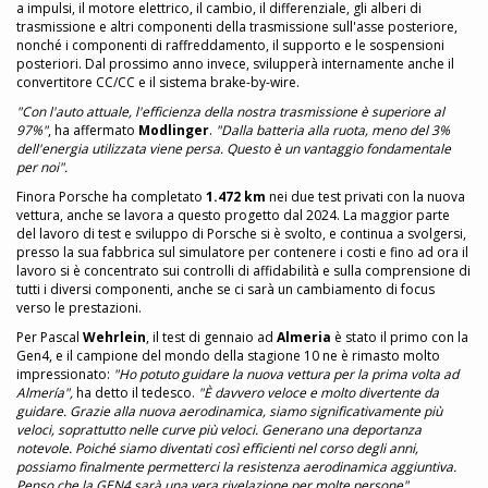
a impulsi, il motore elettrico, il cambio, il differenziale, gli alberi di
trasmissione e altri componenti della trasmissione sull'asse posteriore,
nonché i componenti di raffreddamento, il supporto e le sospensioni
posteriori. Dal prossimo anno invece, svilupperà internamente anche il
convertitore CC/CC e il sistema brake-by-wire.
"Con l'auto attuale, l'efficienza della nostra trasmissione è superiore al
97%"
, ha affermato
Modlinger
.
"Dalla batteria alla ruota, meno del 3%
dell'energia utilizzata viene persa. Questo è un vantaggio fondamentale
per noi".
Finora Porsche ha completato
1.472 km
nei due test privati con la nuova
vettura, anche se lavora a questo progetto dal 2024. La maggior parte
del lavoro di test e sviluppo di Porsche si è svolto, e continua a svolgersi,
presso la sua fabbrica sul simulatore per contenere i costi e fino ad ora il
lavoro si è concentrato sui controlli di affidabilità e sulla comprensione di
tutti i diversi componenti, anche se ci sarà un cambiamento di focus
verso le prestazioni.
Per Pascal
Wehrlein
, il test di gennaio ad
Almeria
è stato il primo con la
Gen4, e il campione del mondo della stagione 10 ne è rimasto molto
impressionato:
"Ho potuto guidare la nuova vettura per la prima volta ad
Almería",
ha detto il tedesco.
"È davvero veloce e molto divertente da
guidare. Grazie alla nuova aerodinamica, siamo significativamente più
veloci, soprattutto nelle curve più veloci. Generano una deportanza
notevole. Poiché siamo diventati così efficienti nel corso degli anni,
possiamo finalmente permetterci la resistenza aerodinamica aggiuntiva.
Penso che la GEN4 sarà una vera rivelazione per molte persone".