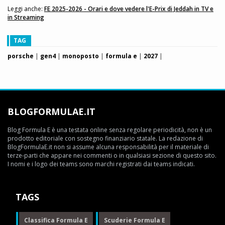
Leggi anche:
FE 2025-2026 - Orari e dove vedere l'E-Prix di Jeddah in TV e
in Streaming
TAG
porsche
|
gen4
|
monoposto
|
formula e
|
2027
|
BLOGFORMULAE.IT
Blog Formula E è una testata online senza regolare periodicità, non è un
prodotto editoriale con sostegno finanziario statale. La redazione di
BlogFormulaE.it non si assume alcuna responsabilità per il materiale di
terze-parti che appare nei commenti o in qualsiasi sezione di questo sito.
I nomi e i logo dei teams sono marchi registrati dai teams indicati.
TAGS
Classifica Formula E
Scuderie Formula E