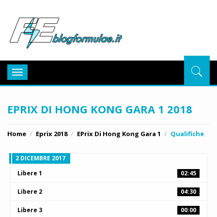
BlogFor
Toggle
navigation
EPRIX DI HONG KONG GARA 1 2018
Home
Eprix 2018
EPrix Di Hong Kong Gara 1
Qualifiche
2 DICEMBRE 2017
Libere 1
02:45
Libere 2
04:30
Libere 3
00:00