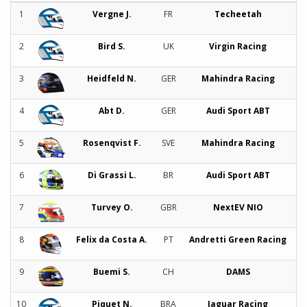
1
Vergne J.
FR
Techeetah
2
Bird S.
UK
Virgin Racing
3
Heidfeld N.
GER
Mahindra Racing
4
Abt D.
GER
Audi Sport ABT
5
Rosenqvist F.
SVE
Mahindra Racing
6
Di Grassi L.
BR
Audi Sport ABT
7
Turvey O.
GBR
NextEV NIO
8
Felix da Costa A.
PT
Andretti Green Racing
9
Buemi S.
CH
DAMS
10
Piquet N.
BRA
Jaguar Racing