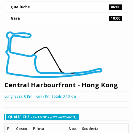
Qualifiche
06:00
Gara
10:00
Central Harbourfront - Hong Kong
Lunghezza: 0 Km
Giri / Km Totali: 0 / 0 Km
QUALIFICHE
- 02/12/2017
(ORE 06:00-06:31)
P.
Casco
Pilota
Naz.
Scuderia
G