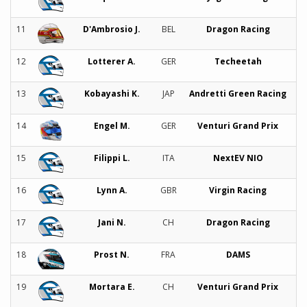
11
D'Ambrosio J.
BEL
Dragon Racing
12
Lotterer A.
GER
Techeetah
13
Kobayashi K.
JAP
Andretti Green Racing
14
Engel M.
GER
Venturi Grand Prix
15
Filippi L.
ITA
NextEV NIO
16
Lynn A.
GBR
Virgin Racing
17
Jani N.
CH
Dragon Racing
18
Prost N.
FRA
DAMS
19
Mortara E.
CH
Venturi Grand Prix