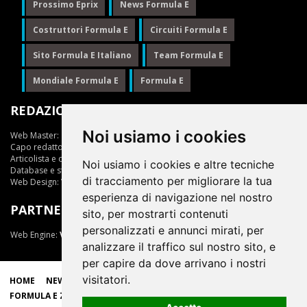
Prossimo Eprix
News Formula E
Costruttori Formula E
Circuiti Formula E
Sito Formula E Italiano
Team Formula E
Mondiale Formula E
Formula E
REDAZIONE
Noi usiamo i cookies
Web Master:
Ing.Daniele Muscarella
Capo redattore:
Giuseppe Cianci
Articolista e opinionista:
Giuseppe Cianci
Noi usiamo i cookies e altre tecniche
Database e statistiche:
Marcella Toschi
di tracciamento per migliorare la tua
Web Design:
Vittorio Arena
esperienza di navigazione nel nostro
PARTNER
sito, per mostrarti contenuti
personalizzati e annunci mirati, per
Web Engine:
ViDa 3.0
analizzare il traffico sul nostro sito, e
per capire da dove arrivano i nostri
visitatori.
HOME
NEWS
LIVE
EPRIX
CLASSIFICHE
SCUDERIE
FORMULA E ZONE