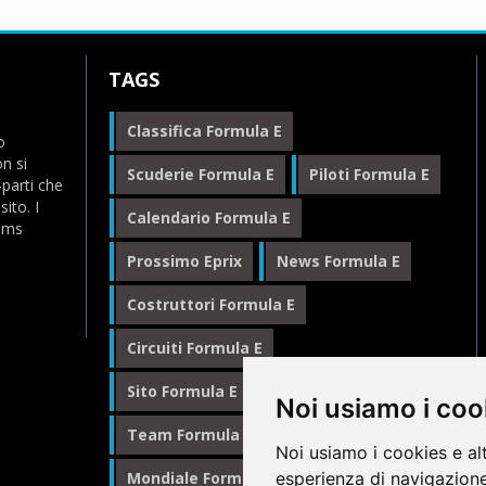
TAGS
Classifica Formula E
o
n si
Scuderie Formula E
Piloti Formula E
-parti che
ito. I
Calendario Formula E
eams
Prossimo Eprix
News Formula E
Costruttori Formula E
Circuiti Formula E
Sito Formula E Italiano
Noi usiamo i coo
Team Formula E
Noi usiamo i cookies e al
esperienza di navigazione
Mondiale Formula E
Formula E