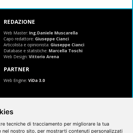
REDAZIONE
Web Master:
Ing.Daniele Muscarella
Capo redattore:
Giuseppe Cianci
Articolista e opinionista:
Giuseppe Cianci
Database e statistiche:
Marcella Toschi
Web Design:
Vittorio Arena
PARTNER
Web Engine:
ViDa 3.0
kies
tre tecniche di tracciamento per migliorare la tua
 nel nostro sito, per mostrarti contenuti personalizzati