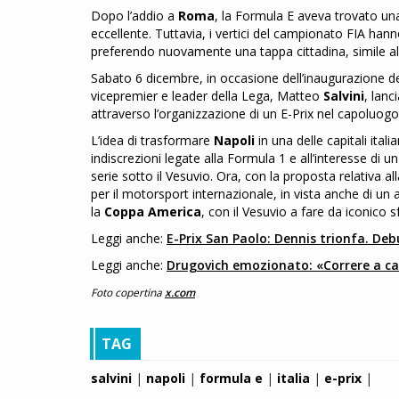
Dopo l’addio a
Roma
, la Formula E aveva trovato u
eccellente. Tuttavia, i vertici del campionato FIA han
preferendo nuovamente una tappa cittadina, simile al
Sabato 6 dicembre, in occasione dell’inaugurazione d
vicepremier e leader della Lega, Matteo
Salvini
, lanc
attraverso l’organizzazione di un E-Prix nel capoluo
L’idea di trasformare
Napoli
in una delle capitali ital
indiscrezioni legate alla Formula 1 e all’interesse d
serie sotto il Vesuvio. Ora, con la proposta relativa a
per il motorsport internazionale, in vista anche di un
la
Coppa America
, con il Vesuvio a fare da iconico 
Leggi anche:
E-Prix San Paolo: Dennis trionfa. De
Leggi anche:
Drugovich emozionato: «Correre a cas
Foto copertina
x.com
TAG
salvini
|
napoli
|
formula e
|
italia
|
e-prix
|