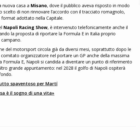
na nuova casa a
Misano
, dove il pubblico aveva risposto in modo
no scelto di non rinnovare l’accordo con il tracciato romagnolo,
 format adottato nella Capitale.
el
Napoli Racing Show
, è intervenuto telefonicamente anche il
iando la proposta di riportare la Formula E in Italia proprio
go campano.
iane del motorsport circola già da diversi mesi, soprattutto dopo le
i un comitato organizzatore nel portare un GP anche della massima
lla Formula E, Napoli si candida a diventare un punto di riferimento
 altro grande appuntamento: nel 2028 il golfo di Napoli ospiterà
sfondo.
butto spaventoso per Martí
a è il sogno di una vita»