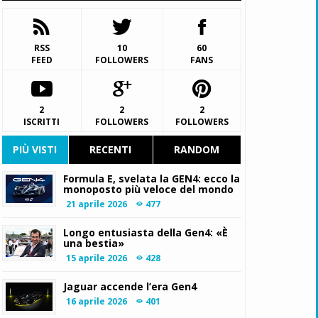
RSS
10
60
FEED
FOLLOWERS
FANS
2
2
2
ISCRITTI
FOLLOWERS
FOLLOWERS
PIÙ VISTI
RECENTI
RANDOM
Formula E, svelata la GEN4: ecco la
monoposto più veloce del mondo
21 aprile 2026
477
Longo entusiasta della Gen4: «È
una bestia»
15 aprile 2026
428
Jaguar accende l’era Gen4
16 aprile 2026
401