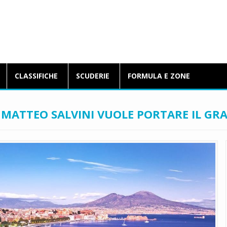
BlogFormulaE.it
CLASSIFICHE
SCUDERIE
FORMULA E ZONE
 MATTEO SALVINI VUOLE PORTARE IL GR