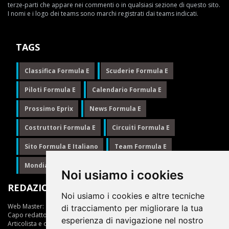
terze-parti che appare nei commenti o in qualsiasi sezione di questo sito.
I nomi e i logo dei teams sono marchi registrati dai teams indicati.
TAGS
Classifica Formula E
Scuderie Formula E
Piloti Formula E
Calendario Formula E
Prossimo Eprix
News Formula E
Costruttori Formula E
Circuiti Formula E
Sito Formula E Italiano
Team Formula E
Mondiale Formula E
Formula E
Noi usiamo i cookies
REDAZIONE
Noi usiamo i cookies e altre tecniche
Web Master:
Ing.Daniele Muscarella
di tracciamento per migliorare la tua
Capo redattore:
Giuseppe Cianci
esperienza di navigazione nel nostro
Articolista e opinionista:
Giuseppe Cianci