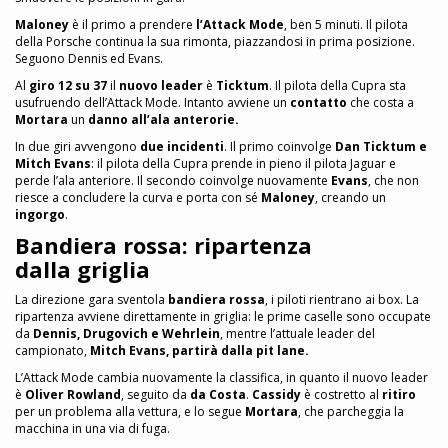
Maloney
è il primo a prendere
l’Attack Mode
, ben 5 minuti. Il pilota
della Porsche continua la sua rimonta, piazzandosi in prima posizione.
Seguono Dennis ed Evans.
Al
giro 12 su 37
il
nuovo leader
è
Ticktum
. Il pilota della Cupra sta
usufruendo dell’Attack Mode. Intanto avviene un
contatto
che costa a
Mortara
un
danno all’ala anterorie.
In due giri avvengono
due incidenti
. Il primo coinvolge
Dan Ticktum e
Mitch Evans
: il pilota della Cupra prende in pieno il pilota Jaguar e
perde l’ala anteriore. Il secondo coinvolge nuovamente
Evans
, che non
riesce a concludere la curva e porta con sé
Maloney
, creando un
ingorgo
.
Bandiera rossa: ripartenza
dalla griglia
La direzione gara sventola
bandiera rossa
, i piloti rientrano ai box. La
ripartenza avviene direttamente in griglia: le prime caselle sono occupate
da
Dennis, Drugovich e Wehrlein
, mentre l’attuale leader del
campionato,
Mitch Evans, partirà dalla pit lane.
L’Attack Mode cambia nuovamente la classifica, in quanto il nuovo leader
è
Oliver Rowland
, seguito da
da Costa
.
Cassidy
è costretto al
ritiro
per un problema alla vettura, e lo segue
Mortara
, che parcheggia la
macchina in una via di fuga.