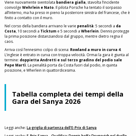
Viene nuovamente sventolata
bandiera gialla
, stavolta l’incidente
coinvolge
Wehrlein e Nato
. Il pilota Porsche ha tentato il sorpasso
all’interno, ma ha preso in pieno la posteriore sinistra del francese, che è
finito a contatto con il muro.
Nel corso della bandiera arrivano le varie
penalità
: 5 secondi a
da
Costa
, 10 secondi a
Ticktum
e 5 secondi a
Wherlein
. Dennis protegge
la prima posizione distanziandosi dal gruppo, mentre dietro regna il
caos.
Arriva così l’ennesimo colpo di scena:
Rowland a muro in curva 4
.
L’inglese è entrato in curva con troppa velocità. Ormai la gara è giunta al
termine:
doppietta Andretti e sul terzo gradino del podio sale
Pepe Martì
. La penalità porta da Costa fuori dal podio, in quinta
posizione, e Wherlein in quattordicesima.
Tabella completa dei tempi della
Gara del Sanya 2026
Leggi anche:
La griglia di partenza dell'E-Prix di Sanya
Leggi anche:
E-Prix Sanya - Qualifica: Dennis beffa Drugovich nel duello