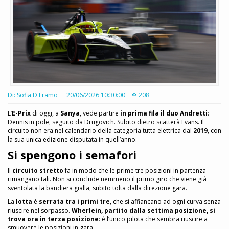
Di: Sofia D'Eramo
20/06/2026 10:30:00
208
L’
E-Prix
di oggi, a
Sanya
, vede partire
in prima fila il duo Andretti
:
Dennis in pole, seguito da Drugovich. Subito dietro scatterà Evans. Il
circuito non era nel calendario della categoria tutta elettrica dal
2019
, con
la sua unica edizione disputata in quell’anno.
Si spengono i semafori
Il
circuito stretto
fa in modo che le prime tre posizioni in partenza
rimangano tali. Non si conclude nemmeno il primo giro che viene già
sventolata la bandiera gialla, subito tolta dalla direzione gara.
La
lotta
è
serrata tra i primi tre
, che si affiancano ad ogni curva senza
riuscire nel sorpasso.
Wherlein, partito dalla settima posizione, si
trova ora in terza posizione
: è l’unico pilota che sembra riuscire a
smuovere le posizioni in gara.