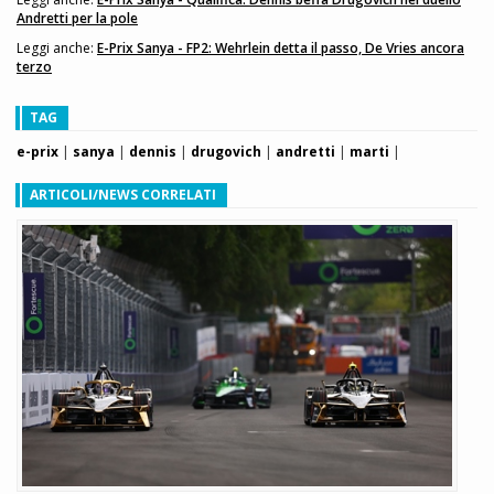
Andretti per la pole
Leggi anche:
E-Prix Sanya - FP2: Wehrlein detta il passo, De Vries ancora
terzo
TAG
e-prix
|
sanya
|
dennis
|
drugovich
|
andretti
|
marti
|
ARTICOLI/NEWS CORRELATI