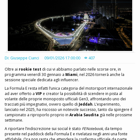
Di: Giuseppe Cianci
09/01/2026 17:00:00
407
Oltre ai
rookie test
di cui vi abbiamo parlato nelle scorse ore, in
programma venerdì 30 gennaio a
Miami
, nel 2026 tornerà anche la
sessione speciale dedicata agli influencer.
La Formula E resta infatti l’unica categoria del motorsport internazionale
ad aver offerto a
VIP
e creator la possibilità di scendere in pista al
volante delle proprie monoposto ufficiali Gen3, affrontando uno dei
tracciati più impegnativi, ovvero quello di
Jeddah
. L’esperimento,
lanciato nel 2025, ha riscosso un notevole successo, tanto da spingere il
campionato a riproporlo proprio in
Arabia Saudita
già nelle prossime
settimane.
A riportare l’indiscrezione sui social è stato
FENotebook
, da tempo
presente nel paddock della Formula E e rivelatasi negli anni una fonte
affidabile. Ora non resta che attendere la conferma ufficiale da parte