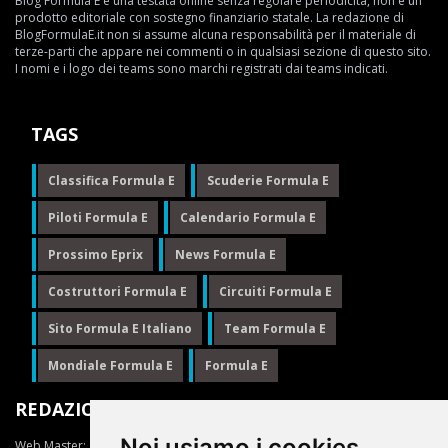
Blog Formula E è una testata online senza regolare periodicità, non è un
prodotto editoriale con sostegno finanziario statale. La redazione di
BlogFormulaE.it non si assume alcuna responsabilità per il materiale di
terze-parti che appare nei commenti o in qualsiasi sezione di questo sito.
I nomi e i logo dei teams sono marchi registrati dai teams indicati.
TAGS
Classifica Formula E
Scuderie Formula E
Piloti Formula E
Calendario Formula E
Prossimo Eprix
News Formula E
Costruttori Formula E
Circuiti Formula E
Sito Formula E Italiano
Team Formula E
Mondiale Formula E
Formula E
REDAZIONE
Noi usiamo i cookies
Web Master:
Ing.Daniele Muscarella