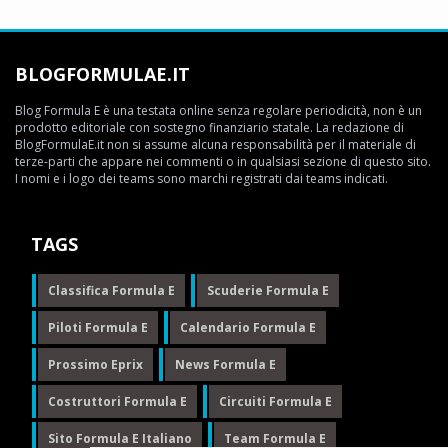
BLOGFORMULAE.IT
Blog Formula E è una testata online senza regolare periodicità, non è un
prodotto editoriale con sostegno finanziario statale. La redazione di
BlogFormulaE.it non si assume alcuna responsabilità per il materiale di
terze-parti che appare nei commenti o in qualsiasi sezione di questo sito.
I nomi e i logo dei teams sono marchi registrati dai teams indicati.
TAGS
Classifica Formula E
Scuderie Formula E
Piloti Formula E
Calendario Formula E
Prossimo Eprix
News Formula E
Costruttori Formula E
Circuiti Formula E
Sito Formula E Italiano
Team Formula E