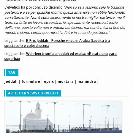
L'elvetico ha poi concluso dicendo
"Non so se avessimo solo la trazione
posteriore o se per qualche motivo quella anteriore non abbia funzionato
correttamente. Non è stata sicuramente la nostra miglior partenza, ma il
team ha fatto un lavoro straordinario, specialmente rispetto all'inizio
dell'anno; questa volta non è andata benissimo, ma non è mica la fine del
mondo e siamo comunque riusciti a finire in seconda posizione".
Leggi anche:
E-Prix Jeddah - Porsche vince in Arabia Saudita tra
spettacolo e colpi di scena
Leggi anche:
Wehrlein trionfa a Jeddah ed esulta: «È stata una gara
superba»
TAG
jeddah
|
formula e
|
eprix
|
mortara
|
mahindra
|
ARTICOLI/NEWS CORRELATI