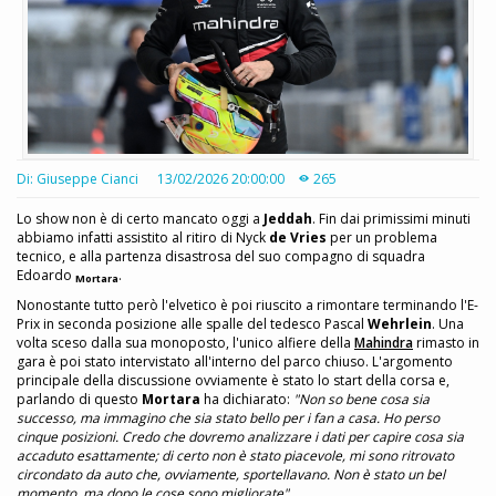
Di: Giuseppe Cianci
13/02/2026 20:00:00
265
Lo show non è di certo mancato oggi a
Jeddah
. Fin dai primissimi minuti
abbiamo infatti assistito al ritiro di Nyck
de Vries
per un problema
tecnico, e alla partenza disastrosa del suo compagno di squadra
Edoardo
.
Mortara
Nonostante tutto però l'elvetico è poi riuscito a rimontare terminando l'E-
Prix in seconda posizione alle spalle del tedesco Pascal
Wehrlein
. Una
volta sceso dalla sua monoposto, l'unico alfiere della
Mahindra
rimasto in
gara è poi stato intervistato all'interno del parco chiuso. L'argomento
principale della discussione ovviamente è stato lo start della corsa e,
parlando di questo
Mortara
ha dichiarato:
"Non so bene cosa sia
successo, ma immagino che sia stato bello per i fan a casa. Ho perso
cinque posizioni. Credo che dovremo analizzare i dati per capire cosa sia
accaduto esattamente; di certo non è stato piacevole, mi sono ritrovato
circondato da auto che, ovviamente, sportellavano. Non è stato un bel
momento, ma dopo le cose sono migliorate".