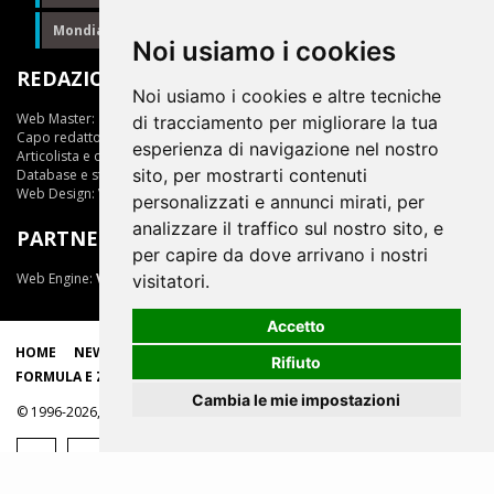
Mondiale Formula E
Formula E
Noi usiamo i cookies
REDAZIONE
Noi usiamo i cookies e altre tecniche
Web Master:
Ing.Daniele Muscarella
di tracciamento per migliorare la tua
Capo redattore:
Giuseppe Cianci
esperienza di navigazione nel nostro
Articolista e opinionista:
Giuseppe Cianci
sito, per mostrarti contenuti
Database e statistiche:
Marcella Toschi
Web Design:
Vittorio Arena
personalizzati e annunci mirati, per
analizzare il traffico sul nostro sito, e
PARTNER
per capire da dove arrivano i nostri
Web Engine:
ViDa 3.0
visitatori.
Accetto
HOME
NEWS
LIVE
EPRIX
CLASSIFICHE
SCUDERIE
Rifiuto
FORMULA E ZONE
Cambia le mie impostazioni
© 1996-2026, tutti i marchi appartengono ai rispettivi proprietari