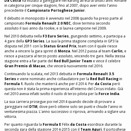
Da Costa
ha iniziato a gareggiare nel karting all'età di undici anni. Rimane
in categoria per cinque stagioni, fino al 2007, dopo aver vinto l'anno
precedente il
Campionato Portoghese Junior
.
Il debutto in monoposto è avvenuto nel 2008 quando ha preso parte al
campionato
Formula Renault 2.0 NEC
, dove termina secondo
assoluto il suo anno da rookie, e si laurea campione nel 2009.
Nel 2010 debutta nella
F3 Euro Series
, giungendo settimo, e partecipa a
4 gare della
GP3 Series
. La sua la prima stagione completa in GP3 la
disputa nel 2011 con la
Status Grand Prix
, team con il quale riesce
anche a vincere la gara sprint di
Monza
. Nel 2012 passa al team
Carlin
, e
riesce a piazzarsi al terzo posto assoluto, vincendo tre gare. Nella stessa
stagione entra a far parte del
Red Bull Junior Team
e vince il celebre
Gran Premio di Macao
, che vincerà nuovamente nel 2016.
Continuando la scalata, nel 2013 debutta in
Formula Renault 3.5
Series
e viene nominato anche collaudatore per la
Red Bull Racing
in
Formula 1
. Ruolo che manterrà anche per il 2014. Per
da Costa
però
questa non è stata la prima esperienza all'interno del Circus iridato. Già
nel 2010 aveva infatti svolto il ruolo di terzo pilota per la
Force India
.
La sua carriera prosegue poi nel 2014 quando decide di provare a
gareggiare nel
DTM
, dove però ottiene solo sei punti e chiude l'anno in
ventunesima piazza. L'anno successivo ci riprova, arrivando a siglare una
vittoria.
Per quanto riguarda la
Formula E
Félix
da Costa
esordisce durante la
seconda gara della stagione 2014-2015 con il
Team Aguri
. Il portoghese