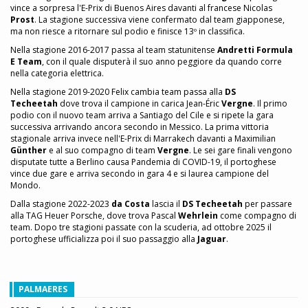
vince a sorpresa l'E-Prix di Buenos Aires davanti al francese Nicolas
Prost
. La stagione successiva viene confermato dal team giapponese,
ma non riesce a ritornare sul podio e finisce 13º in classifica.
Nella stagione 2016-2017 passa al team statunitense
Andretti Formula
E Team
, con il quale disputerà il suo anno peggiore da quando corre
nella categoria elettrica.
Nella stagione 2019-2020 Felix cambia team passa alla
DS
Techeetah
dove trova il campione in carica Jean-Éric
Vergne
. Il primo
podio con il nuovo team arriva a Santiago del Cile e si ripete la gara
successiva arrivando ancora secondo in Messico. La prima vittoria
stagionale arriva invece nell'E-Prix di Marrakech davanti a Maximilian
Günther
e al suo compagno di team
Vergne
. Le sei gare finali vengono
disputate tutte a Berlino causa Pandemia di COVID-19, il portoghese
vince due gare e arriva secondo in gara 4 e si laurea campione del
Mondo.
Dalla stagione 2022-2023
da Costa
lascia il
DS Techeetah
per passare
alla TAG Heuer Porsche, dove trova Pascal
Wehrlein
come compagno di
team. Dopo tre stagioni passate con la scuderia, ad ottobre 2025 il
portoghese ufficializza poi il suo passaggio alla
Jaguar
.
PALMAERES