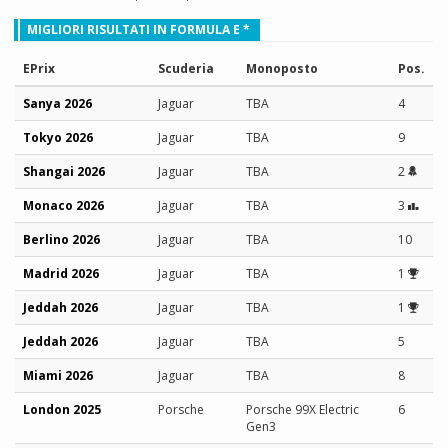
MIGLIORI RISULTATI IN FORMULA E *
EPrix
Scuderia
Monoposto
Pos.
Sanya 2026
Jaguar
TBA
4
Tokyo 2026
Jaguar
TBA
9
Shangai 2026
Jaguar
TBA
2
Monaco 2026
Jaguar
TBA
3
Berlino 2026
Jaguar
TBA
10
Madrid 2026
Jaguar
TBA
1
Jeddah 2026
Jaguar
TBA
1
Jeddah 2026
Jaguar
TBA
5
Miami 2026
Jaguar
TBA
8
London 2025
Porsche
Porsche 99X Electric
6
Gen3