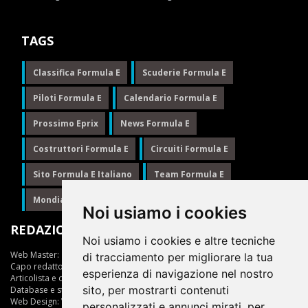
TAGS
Classifica Formula E
Scuderie Formula E
Piloti Formula E
Calendario Formula E
Prossimo Eprix
News Formula E
Costruttori Formula E
Circuiti Formula E
Sito Formula E Italiano
Team Formula E
Mondiale Formula E
Formula E
Noi usiamo i cookies
REDAZIONE
Noi usiamo i cookies e altre tecniche
Web Master:
Ing.Daniele Muscarella
di tracciamento per migliorare la tua
Capo redattore:
Giuseppe Cianci
esperienza di navigazione nel nostro
Articolista e opinionista:
Giuseppe Cianci
sito, per mostrarti contenuti
Database e statistiche:
Marcella Toschi
Web Design:
Vittorio Arena
personalizzati e annunci mirati, per