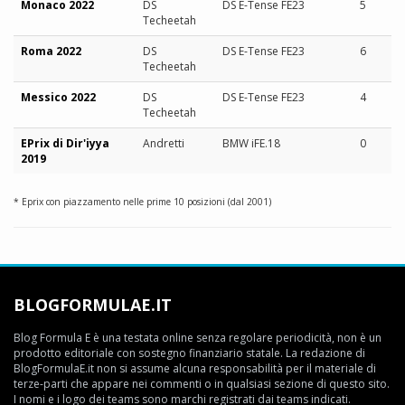
Monaco 2022
DS
DS E-Tense FE23
5
Techeetah
Roma 2022
DS
DS E-Tense FE23
6
Techeetah
Messico 2022
DS
DS E-Tense FE23
4
Techeetah
EPrix di Dir'iyya
Andretti
BMW iFE.18
0
2019
* Eprix con piazzamento nelle prime 10 posizioni (dal 2001)
BLOGFORMULAE.IT
Blog Formula E è una testata online senza regolare periodicità, non è un
prodotto editoriale con sostegno finanziario statale. La redazione di
BlogFormulaE.it non si assume alcuna responsabilità per il materiale di
terze-parti che appare nei commenti o in qualsiasi sezione di questo sito.
I nomi e i logo dei teams sono marchi registrati dai teams indicati.