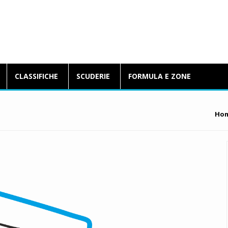
BlogFormulaE.it
CLASSIFICHE
SCUDERIE
FORMULA E ZONE
Ho