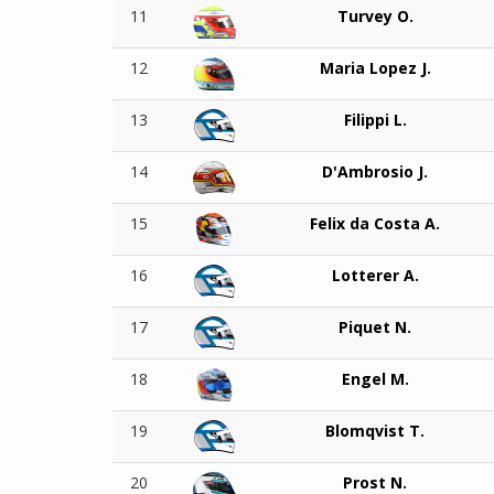
11
Turvey O.
12
Maria Lopez J.
13
Filippi L.
14
D'Ambrosio J.
15
Felix da Costa A.
16
Lotterer A.
17
Piquet N.
18
Engel M.
19
Blomqvist T.
20
Prost N.