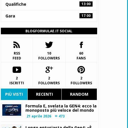
Qualifiche
13:00
Gara
17:00
BLOGFORMULAE.IT SOCIAL
RSS
10
60
FEED
FOLLOWERS
FANS
2
2
2
ISCRITTI
FOLLOWERS
FOLLOWERS
PIÙ VISTI
RECENTI
RANDOM
Formula E, svelata la GEN4: ecco la
monoposto più veloce del mondo
21 aprile 2026
473
Longo entusiasta della Gen4: «È