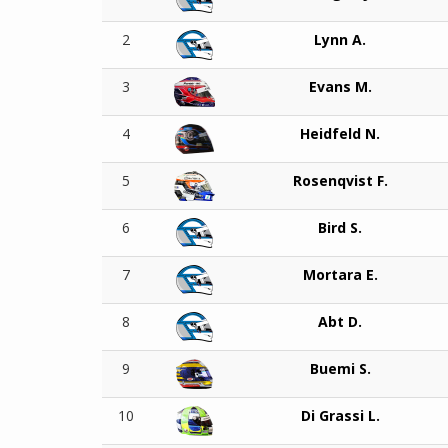
2
Lynn A.
3
Evans M.
4
Heidfeld N.
5
Rosenqvist F.
6
Bird S.
7
Mortara E.
8
Abt D.
9
Buemi S.
10
Di Grassi L.