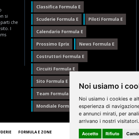
Classifica Formula E
o
n si
Scuderie Formula E
Piloti Formula E
-parti che
ito. I
Calendario Formula E
eams
Prossimo Eprix
News Formula E
Costruttori Formula E
Circuiti Formula E
Sito Formula E Italiano
Noi usiamo i coo
Team Formula E
Noi usiamo i cookies e al
Mondiale Formula E
Formula E
esperienza di navigazione
e annunci mirati, per anal
arrivano i nostri visitatori.
© 1
UDERIE
FORMULA E ZONE
Accetto
Rifiuto
Cambi