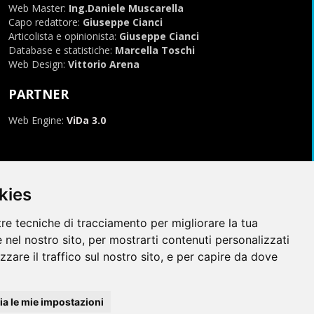
Web Master:
Ing.Daniele Muscarella
Capo redattore:
Giuseppe Cianci
Articolista e opinionista:
Giuseppe Cianci
Database e statistiche:
Marcella Toschi
Web Design:
Vittorio Arena
PARTNER
Web Engine:
ViDa 3.0
kies
tre tecniche di tracciamento per migliorare la tua
 nel nostro sito, per mostrarti contenuti personalizzati
izzare il traffico sul nostro sito, e per capire da dove
996-2026, tutti i marchi appartengono ai rispettivi proprietari
a le mie impostazioni