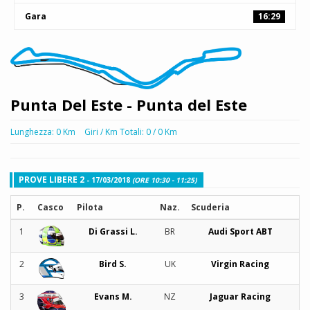
Gara
16:29
Punta Del Este - Punta del Este
Lunghezza: 0 Km
Giri / Km Totali: 0 / 0 Km
PROVE LIBERE 2
- 17/03/2018
(ORE 10:30 - 11:25)
P.
Casco
Pilota
Naz.
Scuderia
T
1
Di Grassi L.
BR
Audi Sport ABT
1:
2
Bird S.
UK
Virgin Racing
1:
3
Evans M.
NZ
Jaguar Racing
1: