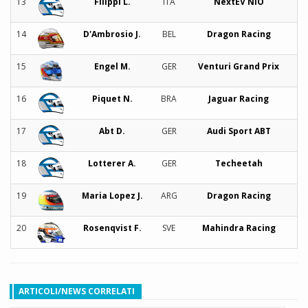
13
Filippi L.
ITA
NextEV NIO
1:
14
D'Ambrosio J.
BEL
Dragon Racing
1:
15
Engel M.
GER
Venturi Grand Prix
1:
16
Piquet N.
BRA
Jaguar Racing
1:
17
Abt D.
GER
Audi Sport ABT
1:
18
Lotterer A.
GER
Techeetah
1:
19
Maria Lopez J.
ARG
Dragon Racing
1:
20
Rosenqvist F.
SVE
Mahindra Racing
1:
ARTICOLI/NEWS CORRELATI