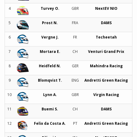
4
Turvey O.
GBR
NextEV NIO
1:
5
Prost N.
FRA
DAMS
1:
6
Vergne J.
FR
Techeetah
1:
7
Mortara E.
CH
Venturi Grand Prix
1:
8
Heidfeld N.
GER
Mahindra Racing
1:
9
Blomqvist T.
ENG
Andretti Green Racing
1:
10
Lynn A.
GBR
Virgin Racing
1:
11
Buemi S.
CH
DAMS
1:
12
Felix da Costa A.
PT
Andretti Green Racing
1: