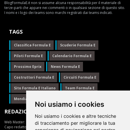
BlogFormulaE.it non si assume alcuna responsabilità per il materiale di
terze-parti che appare nei commenti o in qualsiasi sezione di questo sito.
I nomi e i logo dei teams sono marchi registrati dai teams indicati.
TAGS
Classifica Formula E
Scuderie Formula E
Piloti Formula E
Calendario Formula E
Prossimo Eprix
News Formula E
Costruttori Formula E
Circuiti Formula E
Sito Formula E Italiano
Team Formula E
Mondiale Formula E
Formula E
Noi usiamo i cookies
REDAZIONE
Noi usiamo i cookies e altre tecniche
Web Master:
Ing.Daniele Muscarella
di tracciamento per migliorare la tua
Capo redattore:
Giuseppe Cianci