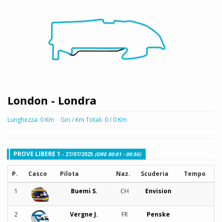
London - Londra
Lunghezza: 0 Km
Giri / Km Totali: 0 / 0 Km
PROVE LIBERE 1
- 27/07/2025
(ORE 00:01 - 00:56)
P.
Casco
Pilota
Naz.
Scuderia
Tempo
1
Buemi S.
CH
Envision
2
Vergne J.
FR
Penske