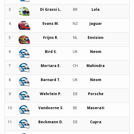
3
Di Grassi L.
BR
Lola
4
Evans M.
NZ
Jaguar
5
Frijns R.
NL
Envision
6
Bird S.
UK
Neom
7
Mortara E.
CH
Mahindra
8
Barnard T.
UK
Neom
9
Wehrlein P.
DE
Porsche
10
Vandoorne S.
BE
Maserati
11
Beckmann D.
DE
Cupra