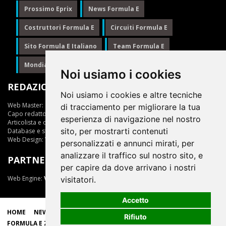
Prossimo Eprix
News Formula E
Costruttori Formula E
Circuiti Formula E
Sito Formula E Italiano
Team Formula E
Mondiale Formula E
Formula E
Noi usiamo i cookies
REDAZIONE
Noi usiamo i cookies e altre tecniche
Web Master:
Ing.Daniele Muscarella
di tracciamento per migliorare la tua
Capo redattore:
Giuseppe Cianci
esperienza di navigazione nel nostro
Articolista e opinionista:
Giuseppe Cianci
sito, per mostrarti contenuti
Database e statistiche:
Marcella Toschi
Web Design:
Vittorio Arena
personalizzati e annunci mirati, per
analizzare il traffico sul nostro sito, e
PARTNER
per capire da dove arrivano i nostri
Web Engine:
ViDa 3.0
visitatori.
Accetto
HOME
NEWS
LIVE
EPRIX
CLASSIFICHE
SCUDERIE
Rifiuto
FORMULA E ZONE