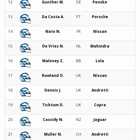
12
Gunther M.
DE
Penske
13
Da Costa A.
PT
Porsche
14
Nato N.
FR
Nissan
15
De Vries N.
NL
Mahindra
16
Maloney Z.
BB
Lola
17
Rowland O.
UK
Nissan
18
Dennis J.
UK
Andretti
19
Ticktum D.
UK
Cupra
20
Cassidy N.
NZ
Jaguar
21
Muller N.
CH
Andretti