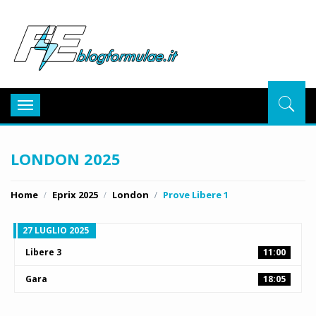
BlogFor
Toggle
navigation
LONDON 2025
Home
Eprix 2025
London
Prove Libere 1
27 LUGLIO 2025
Libere 3
11:00
Gara
18:05